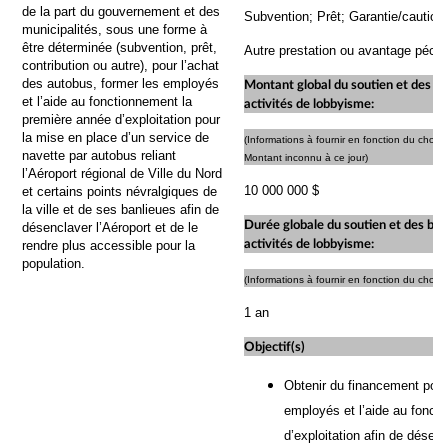
de la part du gouvernement et des
Subvention; Prêt; Garantie/cautio
municipalités, sous une forme à
être déterminée (subvention, prêt,
Autre prestation ou avantage pécun
contribution ou autre), pour l’achat
des autobus, former les employés
Montant global du soutien et des bén
et l’aide au fonctionnement la
activités de lobbyisme:
première année d’exploitation pour
la mise en place d’un service de
(Informations à fournir en fonction du choix
navette par autobus reliant
Montant inconnu à ce jour)
l’Aéroport régional de Ville du Nord
10 000 000 $
et certains points névralgiques de
la ville et de ses banlieues afin de
Durée globale du soutien et des béné
désenclaver l’Aéroport et de le
activités de lobbyisme:
rendre plus accessible pour la
population.
(Informations à fournir en fonction du choix
1 an
Objectif(s)
Obtenir du financement pour 
employés et l’aide au fonct
d’exploitation
afin de désencl