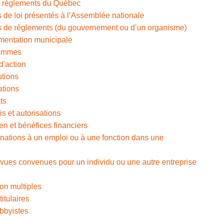
 et règlements du Québec
s de loi présentés à l’Assemblée nationale
ets de règlements (du gouvernement ou d’un organisme)
ementation municipale
grammes
d'action
utions
ations
ts
s et autorisations
en et bénéfices financiers
inations à un emploi ou à une fonction dans une
revues convenues pour un individu ou une autre entreprise
on multiples
titulaires
bbyistes